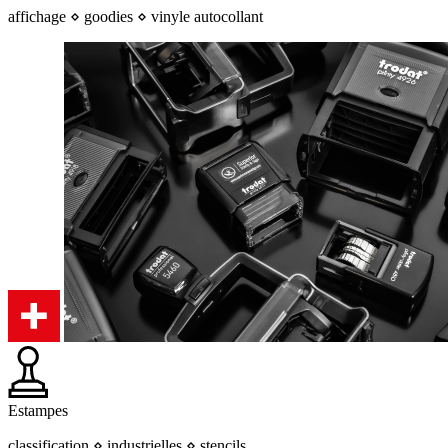
affichage ⋄ goodies ⋄ vinyle autocollant
Estampes
classification ⋄ industrielles ⋄ stencils